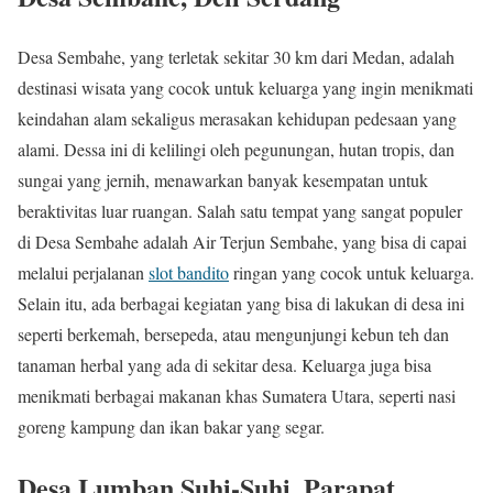
Desa Sembahe, yang terletak sekitar 30 km dari Medan, adalah
destinasi wisata yang cocok untuk keluarga yang ingin menikmati
keindahan alam sekaligus merasakan kehidupan pedesaan yang
alami. Dessa ini di kelilingi oleh pegunungan, hutan tropis, dan
sungai yang jernih, menawarkan banyak kesempatan untuk
beraktivitas luar ruangan. Salah satu tempat yang sangat populer
di Desa Sembahe adalah Air Terjun Sembahe, yang bisa di capai
melalui perjalanan
slot bandito
ringan yang cocok untuk keluarga.
Selain itu, ada berbagai kegiatan yang bisa di lakukan di desa ini
seperti berkemah, bersepeda, atau mengunjungi kebun teh dan
tanaman herbal yang ada di sekitar desa. Keluarga juga bisa
menikmati berbagai makanan khas Sumatera Utara, seperti nasi
goreng kampung dan ikan bakar yang segar.
Desa Lumban Suhi-Suhi, Parapat