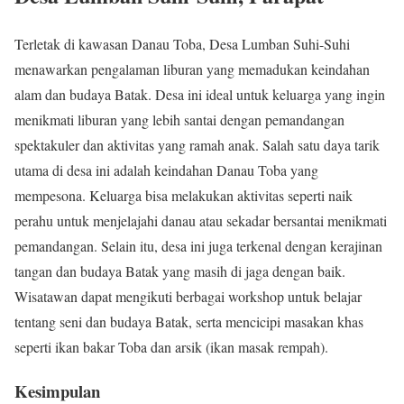
Terletak di kawasan Danau Toba, Desa Lumban Suhi-Suhi
menawarkan pengalaman liburan yang memadukan keindahan
alam dan budaya Batak. Desa ini ideal untuk keluarga yang ingin
menikmati liburan yang lebih santai dengan pemandangan
spektakuler dan aktivitas yang ramah anak. Salah satu daya tarik
utama di desa ini adalah keindahan Danau Toba yang
mempesona. Keluarga bisa melakukan aktivitas seperti naik
perahu untuk menjelajahi danau atau sekadar bersantai menikmati
pemandangan. Selain itu, desa ini juga terkenal dengan kerajinan
tangan dan budaya Batak yang masih di jaga dengan baik.
Wisatawan dapat mengikuti berbagai workshop untuk belajar
tentang seni dan budaya Batak, serta mencicipi masakan khas
seperti ikan bakar Toba dan arsik (ikan masak rempah).
Kesimpulan