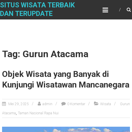
Skip
SITUS WISATA TERBAIK
to
DAN TERUPDATE
content
Tag: Gurun Atacama
Objek Wisata yang Banyak di
Kunjungi Wisatawan Mancanegara
Mei 29, 2025
admin
0 Komentar
Wisata
Gurun
,
Atacama
Taman Nasional Rapa Nui