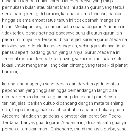
Luna atau lembah bulan karena landscapenya yang mirip
permukaan bulan atau planet Mars ini adalah gurun yang tertua
serta paling kering di bumi ini, karena selama tahunan, bahkan
hingga selama empat ratus tahun ini tidak pernah mengalami
hujan. Meskipun begitu namun suhu cuaca di gurun Atacama ini
tidak terlalu panas setinggi panasnya suhu di gurun-gurun lain
pada umumnya. Hal tersebut bisa terjadi karena gurun Atacama
ini lokasinya terletak di atas ketinggian, sehingga suhunya tidak
panas seperti padang gurun yang lainnya. Gurun Atacama ini
terkenal menjadi tempat star gazing, yakni menjadi salah satu
lokasi untuk mengamati langit dan bintang yang terbaik di planet
bumi ini,
karena landscapenya yang bersih dari deretan gedung atau
pepohonan yang tinggi sehingga pemandangan langit bisa
nampak bersih dan bintang-bintang dan planet-planet bisa
terlihat jelas, bahkan cukup dipandang dengan mata telanjang
saja, tanpa menggunakan alat tambahan apapun. Lokasi gurun
Atacama ini adalah tiga belas kilometer dari barat San Pedro.
Terdapat banyak gua di gurun Atacama ini, di salah satu guanya
pernah ditemukan mumi Chinchorro, mumi manusia purba, yang