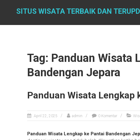
Skip
to
SITUS WISATA TERBAIK DAN TERUP
content
Tag: Panduan Wisata 
Bandengan Jepara
Panduan Wisata Lengkap 
April 22, 2025
admin
0 Komentar
Wis
Panduan Wisata Lengkap ke Pantai Bandengan Jep