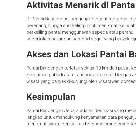
Aktivitas Menarik di Pant
Di Pantai Bandengan, pengunjung dapat menikmati berb
berenang, hingga snorkeling untuk menikmati keindahan
berkeliling pantai menggunakan sepeda atau perahu. Se
seperti ikan bakar dan seafood segar yang banyak dijua
Akses dan Lokasi Pantai 
Pantai Bandengan terletak sekitar 10 km dari pusat
kendaraan pribadi atau transportasi umum. Dengan ak
wisata yang banyak dikunjungi oleh wisatawan dome
Kesimpulan
Pantai Bandengan Jepara adalah destinasi yang menaw
lengkap untuk mendukung kenyamanan para pengunju
menikmati waktu berkualitas bersama orang-orang ter