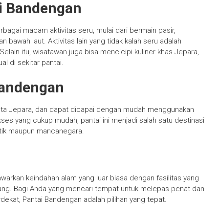
ai Bandengan
agai macam aktivitas seru, mulai dari bermain pasir,
 bawah laut. Aktivitas lain yang tidak kalah seru adalah
lain itu, wisatawan juga bisa mencicipi kuliner khas Jepara,
l di sekitar pantai.
Bandengan
 Kota Jepara, dan dapat dicapai dengan mudah menggunakan
ses yang cukup mudah, pantai ini menjadi salah satu destinasi
stik maupun mancanegara.
arkan keindahan alam yang luar biasa dengan fasilitas yang
ng. Bagi Anda yang mencari tempat untuk melepas penat dan
dekat, Pantai Bandengan adalah pilihan yang tepat.