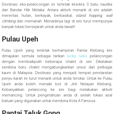
Destinasi eko-pelancongan ini terletak kira-kira 3 batu nautika
dari Bandar Hilir Melaka. Antara aktiviti menarik di sini adalah
merentas hutan, berkayak, berbasikal,
island hopping, wall
climbing
dan memanah. Menariknya lagi di sini turut mempunyai
banyak lokasi bersejarah untuk anda lawati!
Pulau Upeh
Pulau Upeh yang terletak berhampiran Pantai Klebang kini
dimajukan semula sebagai tarikan
lucky neko
pelancongan
dengan membaikpulih beberapa chalet di sini. Dikatakan
senibina baru chalet mengabungkankan unsur dari pelbagai
kaum di Malaysia. Destinasi yang menjadi tempat pendaratan
penyu karah ini turut menarik untuk anda terokai. Untuk ke Pulau
Upeh anda boleh menaiki bot di Jeti Nelayan Klebang.
Kebanyakkan pelancong ke sini bagi melakukan aktiviti
memancing. Untuk pengetahuan anda di sinilah lokasi asal
batuan yang digunakan untuk membina Kota A Famosa.
Pantai Teluk Gong