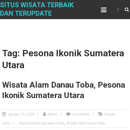
Skip
SITUS WISATA TERBAIK
to
DAN TERUPDATE
content
Tag: Pesona Ikonik Sumatera
Utara
Wisata Alam Danau Toba, Pesona
Ikonik Sumatera Utara
Januari 13, 2026
admin
0 Komentar
Wisata
,
Alam
Pesona Ikonik Sumatera Utara
Wisata Alam Danau Toba