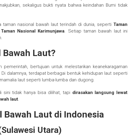
kjubkan, sekaligus bukti nyata bahwa keindahan Bumi tidak
.
 taman nasional bawah laut terindah di dunia, seperti
Taman
a
Taman Nasional Karimunjawa
. Setiap taman bawah laut ini
n.
l Bawah Laut?
eh pemerintah, bertujuan untuk melestarikan keanekaragaman
Di dalamnya, terdapat berbagai bentuk kehidupan laut seperti
n mamalia laut seperti lumba-lumba dan dugong.
 sini tidak hanya bisa dilihat, tapi
dirasakan langsung lewat
awah laut
.
 Bawah Laut di Indonesia
Sulawesi Utara)