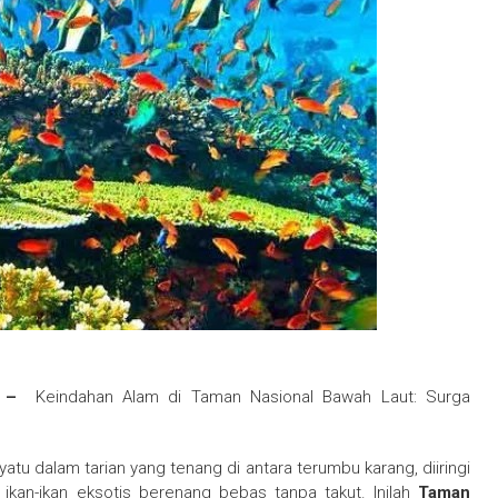
t –
Keindahan Alam di Taman Nasional Bawah Laut: Surga
u dalam tarian yang tenang di antara terumbu karang, diiringi
ikan-ikan eksotis berenang bebas tanpa takut. Inilah
Taman