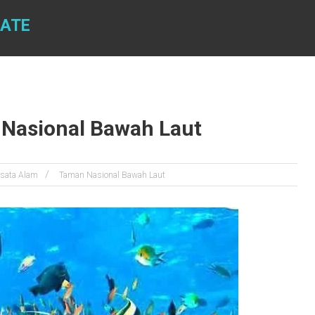
DATE
 Nasional Bawah Laut
sata Alam
Taman Nasional Bawah Laut